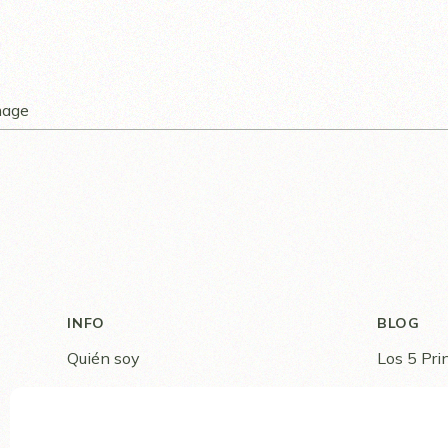
INFO
BLOG
Quién soy
Los 5 Pri
Testimonios
Dai Ko My
Contacto
¿Porqué R